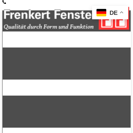
+49 2553-9395-0
DE