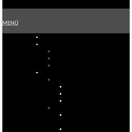
MENÜ
Startseite
Unternehmen
Über uns
Jobangebote
Partner
Produkte
Fenster
Kunststofffenster
Holzfenster
Aluminiumfenster
Türen
Kunstoff-/Holz- &
Alutüren
Unser Prospekt